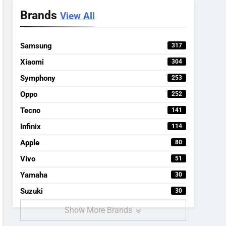
Brands
View All
Samsung
317
Xiaomi
304
Symphony
253
Oppo
252
Tecno
141
Infinix
114
Apple
80
Vivo
51
Yamaha
30
Suzuki
30
Show More Brands