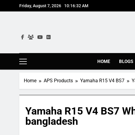
Skip
Friday, August 7, 2026
10:16:33 AM
to
content
HOME
BLOGS
Home
APS Products
Yamaha R15 V4 BS7
Y
Yamaha R15 V4 BS7 Whit
bangladesh