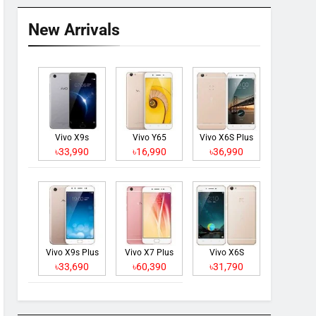
New Arrivals
Vivo X9s
Vivo Y65
Vivo X6S Plus
৳33,990
৳16,990
৳36,990
Vivo X9s Plus
Vivo X7 Plus
Vivo X6S
৳33,690
৳60,390
৳31,790