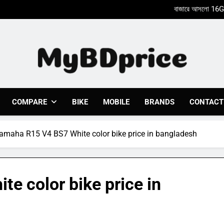
Xiaomi Poco X8
Nothing Phone 2a একটি আকর্ষণ
Xiaomi Poco X8
Nothing Phone 2a একটি আকর্ষণ
Mybdprice
Latest Bike & Mobiles Price In Bangladesh 2023 At 
COMPARE
BIKE
MOBILE
BRANDS
CONTACT
amaha R15 V4 BS7 White color bike price in bangladesh
e color bike price in