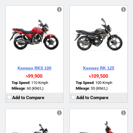
Engine:
125 cc
Engine:
125 cc
Power:
11.1 BHP
Power:
8.3 BHP
Torque:
10 NM
Torque:
6.3kW/7500rpm
Top Speed:
100 Kmph (Approx)
Top Speed:
100 Kmph (Approx)
Mileage:
55 kmpl (Approx)
Mileage:
50 kmpl (Approx)
Brakes:
Single Disc
Brakes:
Single Disc
View Details →
View Details →
Keeway RKS 100
Keeway RK 125
৳99,900
৳109,500
Top Speed
:
110 Kmph
Top Speed
:
100 Kmph
Mileage
:
60 (KM/L)
Mileage
:
55 (KM/L)
Add to Compare
Add to Compare
Engine:
150 cc
Power:
13.6 BHP
Engine:
150 cc
Torque:
13 NM
Power:
11.9 BHP
Top Speed:
120 Kmph (Approx)