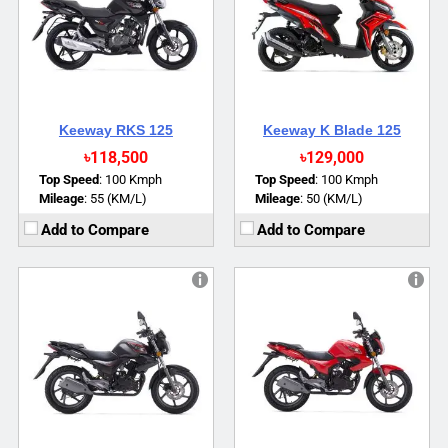
Torque:
11 NM
Mileage:
40 kmpl (Approx)
Top Speed:
120 Kmph (Approx)
Brakes:
CBS Braking
Mileage:
40 kmpl (Approx)
View Details →
Brakes:
CBS Braking
View Details →
Keeway RKS 125
Keeway K Blade 125
৳118,500
৳129,000
Top Speed
:
100 Kmph
Top Speed
:
100 Kmph
Mileage
:
55 (KM/L)
Mileage
:
50 (KM/L)
Add to Compare
Add to Compare