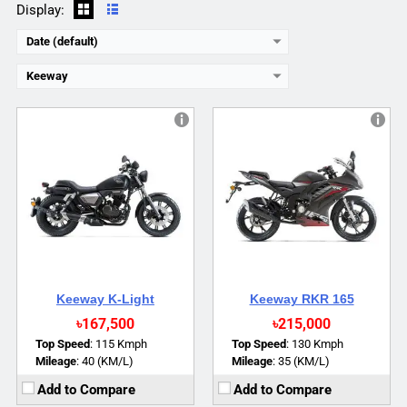
Display:
Date (default)
Keeway
Engine:
100 cc
Engine:
125 cc
Power:
7.3 BHP
Power:
10 BHP
Torque:
7.6 NM
Torque:
9 NM
Top Speed:
110 Kmph (Approx)
Top Speed:
100 Kmph (Approx)
Mileage:
60 Kmpl (Approx)
Mileage:
55 kmpl (Approx)
Brakes:
Single Disc
Brakes:
Single Disc
View Details →
View Details →
Keeway K-Light
Keeway RKR 165
৳167,500
৳215,000
Top Speed
:
115 Kmph
Top Speed
:
130 Kmph
Mileage
:
40 (KM/L)
Mileage
:
35 (KM/L)
Add to Compare
Add to Compare