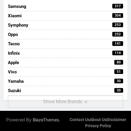
Samsung
317
Xiaomi
304
Symphony
253
Oppo
252
Tecno
141
Infinix
114
Apple
80
Vivo
51
Yamaha
30
Suzuki
30
Show More Brands
Powered By
.
BlazeThemes
Contact Us
About Us
Disclaimer
Privacy Policy