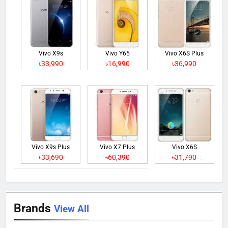
Vivo X9s
Vivo Y65
Vivo X6S Plus
৳33,990
৳16,990
৳36,990
Vivo X9s Plus
Vivo X7 Plus
Vivo X6S
৳33,690
৳60,390
৳31,790
Brands
View All