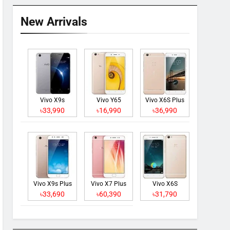
New Arrivals
Vivo X9s
Vivo Y65
Vivo X6S Plus
৳33,990
৳16,990
৳36,990
Vivo X9s Plus
Vivo X7 Plus
Vivo X6S
৳33,690
৳60,390
৳31,790