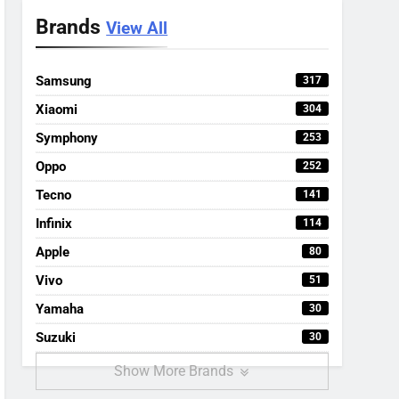
Brands
View All
Samsung
317
Xiaomi
304
Symphony
253
Oppo
252
Tecno
141
Infinix
114
Apple
80
Vivo
51
Yamaha
30
Suzuki
30
Show More Brands