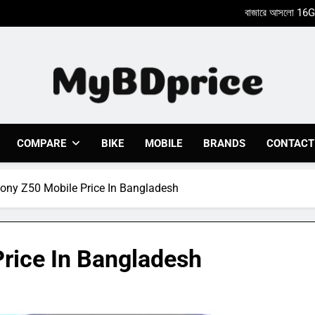
Xiaomi Poco X8
Nothing Phone 2a একটি আকর্ষণ
Xiaomi Poco X8
Nothing Phone 2a একটি আকর্ষণ
Mybdprice
Latest Bike & Mobiles Price In Bangladesh 2023 At 
COMPARE
BIKE
MOBILE
BRANDS
CONTACT
ny Z50 Mobile Price In Bangladesh
rice In Bangladesh