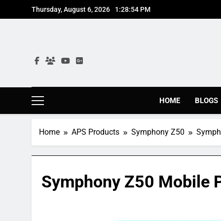
Skip
Thursday, August 6, 2026
1:28:55 PM
to
content
HOME
BLOGS
Home
APS Products
Symphony Z50
Sympho
Symphony Z50 Mobile P