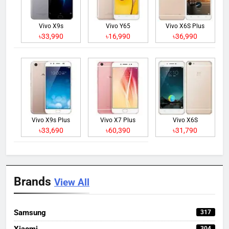
Vivo X9s
Vivo Y65
Vivo X6S Plus
৳33,990
৳16,990
৳36,990
Vivo X9s Plus
Vivo X7 Plus
Vivo X6S
৳33,690
৳60,390
৳31,790
Brands
View All
Samsung
317
Xiaomi
304