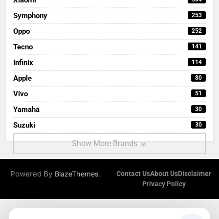
Symphony
253
Oppo
252
Tecno
141
Infinix
114
Apple
80
Vivo
51
Yamaha
30
Suzuki
30
Show More Brands
Powered By
.
BlazeThemes
Contact Us
About Us
Disclaimer
Privacy Policy