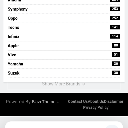
Symphony
253
Oppo
252
Tecno
141
Infinix
114
Apple
80
Vivo
51
Yamaha
30
Suzuki
30
Show More Brands
Powered By
.
BlazeThemes
Contact Us
About Us
Disclaimer
Privacy Policy