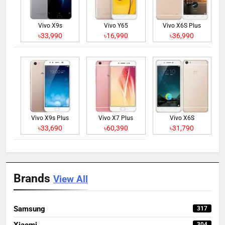
Vivo X9s
Vivo Y65
Vivo X6S Plus
৳33,990
৳16,990
৳36,990
Vivo X9s Plus
Vivo X7 Plus
Vivo X6S
৳33,690
৳60,390
৳31,790
Brands
View All
Samsung
317
Xiaomi
304