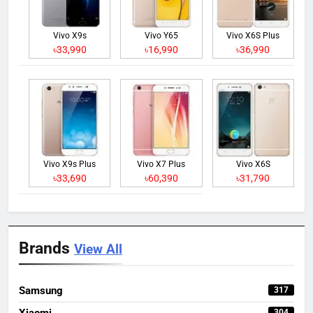
Vivo X9s
Vivo Y65
Vivo X6S Plus
৳33,990
৳16,990
৳36,990
Vivo X9s Plus
Vivo X7 Plus
Vivo X6S
৳33,690
৳60,390
৳31,790
Brands
View All
Samsung
317
Xiaomi
304