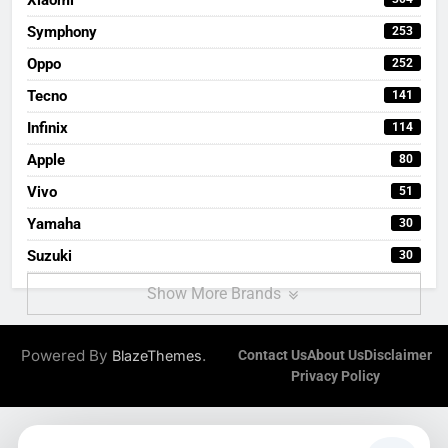
Symphony
253
Oppo
252
Tecno
141
Infinix
114
Apple
80
Vivo
51
Yamaha
30
Suzuki
30
Show More Brands
Powered By
.
BlazeThemes
Contact Us
About Us
Disclaimer
Privacy Policy