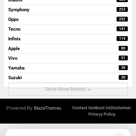
Symphony
253
Oppo
252
Tecno
141
Infinix
114
Apple
80
Vivo
51
Yamaha
30
Suzuki
30
Show More Brands
Powered By
.
BlazeThemes
Contact Us
About Us
Disclaimer
Privacy Policy