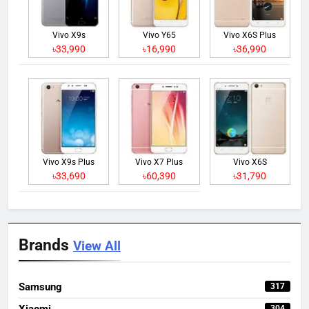
Vivo X9s
Vivo Y65
Vivo X6S Plus
৳33,990
৳16,990
৳36,990
Vivo X9s Plus
Vivo X7 Plus
Vivo X6S
৳33,690
৳60,390
৳31,790
Brands
View All
Samsung
317
Xiaomi
304