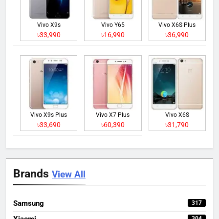
Vivo X9s
Vivo Y65
Vivo X6S Plus
৳33,990
৳16,990
৳36,990
Vivo X9s Plus
Vivo X7 Plus
Vivo X6S
৳33,690
৳60,390
৳31,790
Brands
View All
Samsung
317
Xiaomi
304