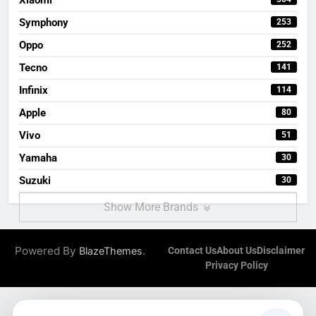
Symphony
253
Oppo
252
Tecno
141
Infinix
114
Apple
80
Vivo
51
Yamaha
30
Suzuki
30
Show More Brands
Powered By
.
BlazeThemes
Contact Us
About Us
Disclaimer
Privacy Policy