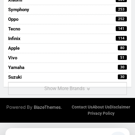
Symphony
253
Oppo
252
Tecno
141
Infinix
114
Apple
80
Vivo
51
Yamaha
30
Suzuki
30
Show More Brands
Powered By
.
BlazeThemes
Contact Us
About Us
Disclaimer
Privacy Policy