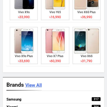
Vivo X9s
Vivo Y65
Vivo X6S Plus
৳33,990
৳16,990
৳36,990
Vivo X9s Plus
Vivo X7 Plus
Vivo X6S
৳33,690
৳60,390
৳31,790
Brands
View All
Samsung
317
Xiaomi
304