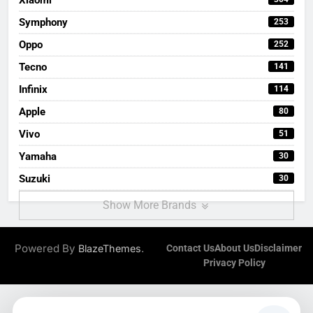
Symphony
253
Oppo
252
Tecno
141
Infinix
114
Apple
80
Vivo
51
Yamaha
30
Suzuki
30
Show More Brands
Powered By
.
BlazeThemes
Contact Us
About Us
Disclaimer
Privacy Policy