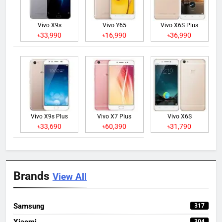
Vivo X9s
Vivo Y65
Vivo X6S Plus
৳33,990
৳16,990
৳36,990
Vivo X9s Plus
Vivo X7 Plus
Vivo X6S
৳33,690
৳60,390
৳31,790
Brands
View All
Samsung
317
Xiaomi
304