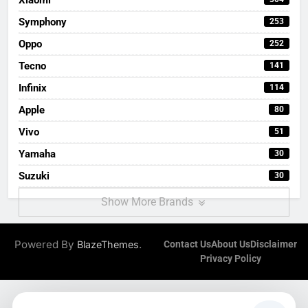
Symphony
253
Oppo
252
Tecno
141
Infinix
114
Apple
80
Vivo
51
Yamaha
30
Suzuki
30
Show More Brands
Powered By
.
BlazeThemes
Contact Us
About Us
Disclaimer
Privacy Policy