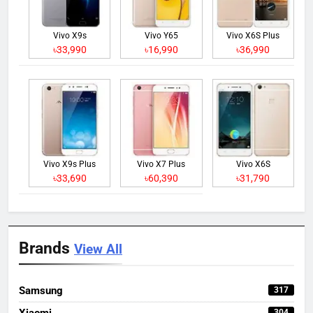
Vivo X9s
Vivo Y65
Vivo X6S Plus
৳33,990
৳16,990
৳36,990
Vivo X9s Plus
Vivo X7 Plus
Vivo X6S
৳33,690
৳60,390
৳31,790
Brands
View All
Samsung
317
Xiaomi
304