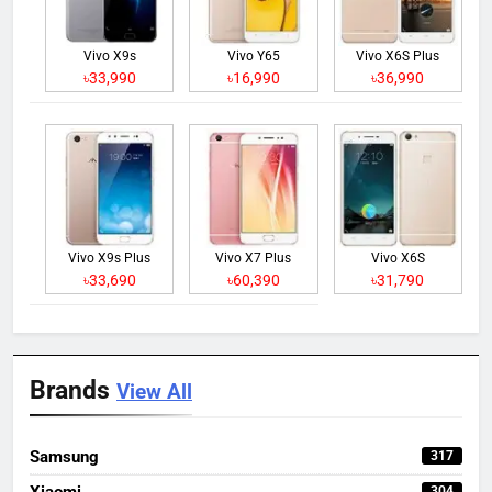
Vivo X9s
Vivo Y65
Vivo X6S Plus
৳33,990
৳16,990
৳36,990
Vivo X9s Plus
Vivo X7 Plus
Vivo X6S
৳33,690
৳60,390
৳31,790
Brands
View All
Samsung
317
Xiaomi
304