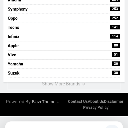
Symphony
253
Oppo
252
Tecno
141
Infinix
114
Apple
80
Vivo
51
Yamaha
30
Suzuki
30
Show More Brands
Powered By
.
BlazeThemes
Contact Us
About Us
Disclaimer
Privacy Policy