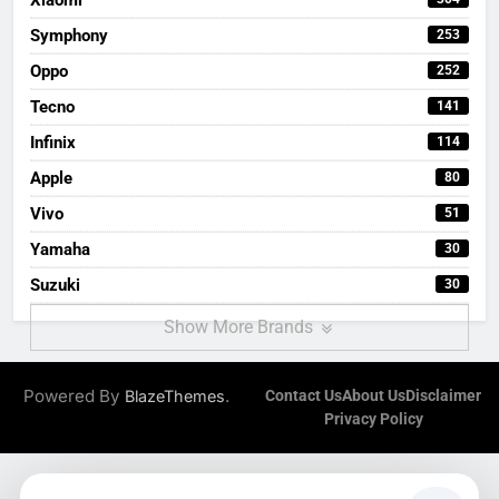
Symphony
253
Oppo
252
Tecno
141
Infinix
114
Apple
80
Vivo
51
Yamaha
30
Suzuki
30
Show More Brands
Powered By
.
BlazeThemes
Contact Us
About Us
Disclaimer
Privacy Policy