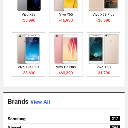
Vivo X9s
Vivo Y65
Vivo X6S Plus
৳33,990
৳16,990
৳36,990
Vivo X9s Plus
Vivo X7 Plus
Vivo X6S
৳33,690
৳60,390
৳31,790
Brands
View All
Samsung
317
Xiaomi
304