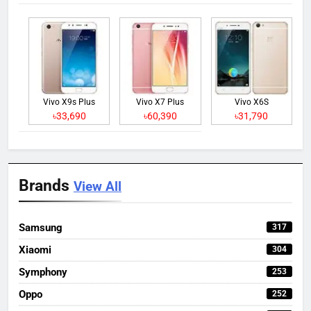
Vivo X9s Plus
Vivo X7 Plus
Vivo X6S
৳33,690
৳60,390
৳31,790
Brands
View All
Samsung
317
Xiaomi
304
Symphony
253
Oppo
252