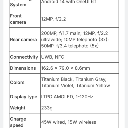
Operating
Android 14 with OneUI 6.1
System
Front
12MP, f/2.2
camera
200MP, f/1.7 main; 12MP, f/2.2
Rear camera
ultrawide; 10MP telephoto (3x);
50MP, f/3.4 telephoto (5x)
Connectivity
UWB, NFC
Dimensions
162.6 × 79.0 × 8.6mm
Titanium Black, Titanium Gray,
Colors
Titanium Violet, Titanium Yellow
Display type
LTPO AMOLED, 1-120Hz
Weight
233g
Charge
45W wired, 15W wireless