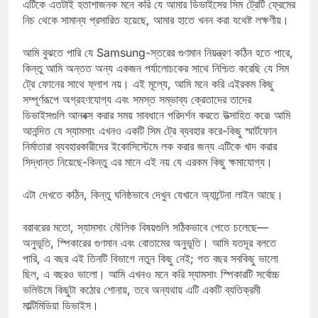
আশা করেন তার থেকেও বেশি ফিট এবং শেষ হবে। এই কারণেই আমি
এটিকে এতটাই হতাশাজনক মনে করি যে আমার ডিভাইসের সিম ট্রেটি ফ্রেমের
নিচ থেকে সামান্য প্রসারিত হয়েছে, আমার হাতে খনন করা যথেষ্ট লক্ষণীয়।
আমি বুঝতে পারি যে Samsung-স্তরের গুণমান নিয়ন্ত্রণ কঠিন হতে পারে,
কিন্তু আমি অন্তত অন্য একজন পর্যালোচকের সাথে নিশ্চিত করেছি যে সিম
ট্রে ফোনের সাথে ফ্লাশ নয়। এই মূল্যে, আমি মনে করি এইরকম কিছু
সম্পূর্ণরূপে অগ্রহণযোগ্য এবং সমস্ত সম্ভাব্য ক্রেতাদের তাদের
ডিভাইসগুলি আনবক্স করার সময় সাবধানে পরিদর্শন করতে উত্সাহিত করে৷ আমি
আনন্দিত যে স্যামসাং এখনও একটি সিম ট্রে ব্যবহার করে-কিছু স্মার্টফোন
নির্মাতারা ব্যবহারকারীদের ইকোসিস্টেমে লক করার জন্য এটিকে খাদ করার
সিদ্ধান্ত নিয়েছে-কিন্তু এর মানে এই নয় যে এরকম কিছু ক্ষমাযোগ্য।
এটা দেখতে কঠিন, কিন্তু ঘনিষ্ঠভাবে দেখুন যেখানে অ্যান্টেনা লাইন আছে।
বরাবরের মতো, স্যামসাং মৌলিক বিষয়গুলি সঠিকভাবে পেতে চলেছে—
অনুভূতি, স্পিকারের গুণমান এবং বোতামের অনুভূতি। আমি যতদূর বলতে
পারি, এ বছর এই তিনটি বিভাগে নতুন কিছু নেই; গত বছর সবকিছু ভালো
ছিল, এ বছরও ভালো। আমি এখনও মনে করি স্যামসাং স্পিকারটি সর্বোচ্চ
ভলিউমে কিছুটা কঠোর শোনায়, তবে অন্যথায় এটি একটি ব্যতিক্রমী