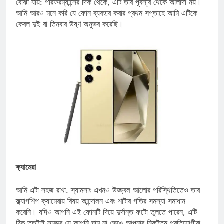
কোয়ালকম আবার স্ন্যাপড্রাগন 8 জেন 3 এর সাথে এগিয়ে রয়েছে। এতে
বোঝা যায়: পারফরম্যান্সের দিক থেকে, এটি তার পূর্বসূরি থেকে আলাদা নয়।
আমি আরও মনে করি যে ফোন ব্যবহার করার প্রথম সপ্তাহে আমি এটিকে
কেবল দুই বা তিনবার উষ্ণ অনুভব করেছি।
ক্যামেরা
আমি এটা সহজ রাখা. স্যামসাং এখনও উজ্জ্বল আলোর পরিস্থিতিতেও তার
ফ্ল্যাগশিপ ক্যামেরায় বিষয় আন্দোলন এবং শাটার গতির সমস্যা সমাধান
করেনি। যদিও আপনি এই ফোনটি দিয়ে দুর্দান্ত ফটো তুলতে পারেন, এটি