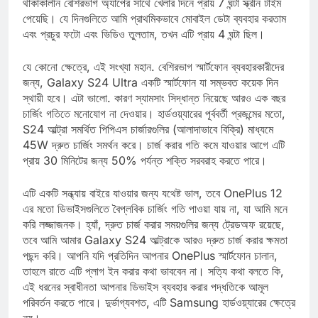
থাকাকালীন বেশিরভাগ অ্যাপের সাথে খেলার দিনে প্রায় 7 ঘন্টা স্ক্রীন টাইম
পেয়েছি। যে দিনগুলিতে আমি প্রাথমিকভাবে মোবাইল ডেটা ব্যবহার করতাম
এবং প্রচুর ফটো এবং ভিডিও তুলতাম, তখন এটি প্রায় 4 ঘন্টা ছিল।
যে কোনো ক্ষেত্রে, এই সংখ্যা মহান. বেশিরভাগ স্মার্টফোন ব্যবহারকারীদের
জন্য, Galaxy S24 Ultra একটি স্মার্টফোন যা সম্ভবত কয়েক দিন
স্থায়ী হবে। এটা ভালো. কারণ স্যামসাং সিদ্ধান্ত নিয়েছে আরও এক বছর
চার্জিং গতিতে মনোযোগ না দেওয়ার। হার্ডওয়্যারের পূর্ববর্তী প্রজন্মের মতো,
S24 আল্ট্রা সমর্থিত পিপিএস চার্জারগুলির (আলাদাভাবে বিক্রি) মাধ্যমে
45W দ্রুত চার্জিং সমর্থন করে। চার্জ করার গতি কমে যাওয়ার আগে এটি
প্রায় 30 মিনিটের জন্য 50% পর্যন্ত শক্তি সরবরাহ করতে পারে।
এটি একটি সন্ধ্যায় বাইরে যাওয়ার জন্য যথেষ্ট ভাল, তবে OnePlus 12
এর মতো ডিভাইসগুলিতে বৈপ্লবিক চার্জিং গতি পাওয়া যায় না, যা আমি মনে
করি লজ্জাজনক। হ্যাঁ, দ্রুত চার্জ করার সময়গুলির জন্য ট্রেডঅফ রয়েছে,
তবে আমি আমার Galaxy S24 আল্ট্রাকে আরও দ্রুত চার্জ করার ক্ষমতা
পছন্দ করি। আপনি যদি প্রতিদিন আপনার OnePlus স্মার্টফোন চালান,
তাহলে রাতে এটি প্লাগ ইন করার কথা ভাববেন না। সত্যি কথা বলতে কি,
এই ধরনের স্বাধীনতা আপনার ডিভাইস ব্যবহার করার পদ্ধতিকে আমূল
পরিবর্তন করতে পারে। দুর্ভাগ্যবশত, এটি Samsung হার্ডওয়্যারের ক্ষেত্রে