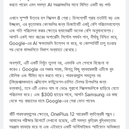
পরিবর্তে, আসুন সামগ্রিক অভিজ্ঞতার উপর ফোকাস করা যাক: আপনি কল্পনা
করতে পারেন এমন সমস্ত AI সরঞ্জামগুলির সাথে মিলিত একটি বড় পর্দা৷
এখানে সুস্পষ্ট উত্তর হল পিক্সেল 8 প্রো। ডিসপ্লেটি প্রায় ততটাই বড় এবং
উজ্জ্বল, এর বৃত্তাকার কোণগুলির জন্য ডিজাইনটি একটু বেশি পরিচালনাযোগ্য
এবং গতি পরিচালনা করার ক্ষেত্রে ক্যামেরাটি অনেক বেশি অনুমানযোগ্য।
আপনি একই সাত বছরের অপারেটিং সিস্টেম সমর্থন পান, দীর্ঘায়ু নিশ্চিত করে,
Google-এর AI ক্ষমতাগুলি উল্লেখ না করে, যা কোম্পানিটি চালু হওয়ার
পর থেকে মাসগুলিতে বিকাশ অব্যাহত রেখেছে।
অবশ্যই, এটি একটি নিখুঁত তুলনা নয়, এমনকি এস পেনকে বিবেচনা না
করেও। Google এর লঞ্চার সহজ, কিন্তু কিছু ব্যবহারকারী এটিকে খুব
মৌলিক এবং সীমিত মনে করতে পারে। পারফরম্যান্স সমতুল্য নয়
(বিদ্রূপাত্মকভাবে এক্সিনোস ফাউন্ডেশন-চালিত টেনসর চিপগুলির জন্য
ধন্যবাদ), তবে এটি এখনও ঘাম না ভেঙে পুরানো পিক্সেলগুলিকে ছাড়িয়ে যেতে
পরিচালনা করে। এবং $300 ছাড়ের সাথে, আপনি Samsung এর কাছ
থেকে গড় বাচ্চাদের দামে Google-এর সেরা ফোন পাবেন৷
খাঁটি পারফরম্যান্সের ক্ষেত্রে, OnePlus 12 আরেকটি ব্যতিক্রমী পছন্দ।
আমাদের পরীক্ষার রিপোর্টে দেখানো হয়েছে, এটি সমস্ত কৃত্রিম বুদ্ধিমত্তার