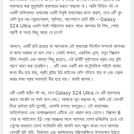
ঠিক ততটাই সম্ভব যে আপনি ঘাম না ভেঙে আপনার নিকটতম প্রতিযোগীরা
ক্যাপচার করা মুহূর্তগুলি ক্যাপচার করতে পারবেন না। আমি নিশ্চিত নই যে
একটি অবিশ্বস্ত ক্যামেরা একটি নিকৃষ্ট ক্যামেরার মতো খারাপ, তবে এটি খুব
বেশি দূরে নয়৷ ল্যান্ডস্কেপ, সূর্যাস্ত, আশেপাশে ছোট হাঁটা – Galaxy
S24 Ultra এগুলি সবই পরিচালনা করতে পারে৷ আপনার কি শিশু, পোষা
প্রাণী বা অন্য কিছু আছে যে চলে?
আসলে, একটি ছবি রয়েছে যা আপনাকে এই ক্যামেরা সিস্টেম সম্পর্কে আপনার
যা জানা দরকার তা বলে দেয়। এআই ক্ষমতা, একাধিক লেন্স, নতুন পিক্সেল
বিনিং পদ্ধতি এবং সমস্ত কিছু ছাড়াও, এই ছবিটি সূর্যাস্তের প্রায় দেড় ঘন্টা
আগে ধারণ করা হয়েছিল। . এটি এমন একটি বাস যা ট্র্যাফিক লাইটে থামার
জন্য ধীর হয়ে যায়, প্রতি ঘন্টায় 10 মাইলের বেশি গতিতে যায় না এবং ব্রেক
করার সময় প্রায় অবশ্যই ধীর হয়ে যায়। বাসটা ঝাপসা।
এটি একটি কঠিন শট নয়, তবে Galaxy S24 Ultra যে এটি ক্যাপচার
করতে পারেনি তা সবই বলে দেয়। আমাকে ভুল করবেন না, আমি এই ফোনটি
দিয়ে দুর্দান্ত ছবি তুলেছি, এমনকি চলন্ত বস্তুরও। এই ক্যামেরার
অনির্দেশ্যতা এবং অসামঞ্জস্যতা এটিকে এত খারাপ করে তোলে। পিক্সেল 8
প্রো বা আইফোন 15 প্রো ম্যাক্সের সাথে আপনার তোলা ছবিগুলির চেয়ে এই
লেন্সের মাধ্যমে তোলা ফটোগুলি যদি আপনি ভাল পছন্দ করেন তবে আপনার