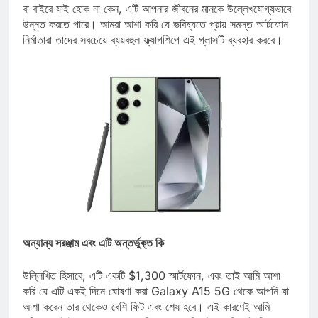
2 গ্লাস মেশিনের তুলনায় এটি লক্ষণীয়ভাবে আরও ম্লান ছিল। বাড়ির ভিতরে
বা বাইরে যাই হোক না কেন, এটি আপনার জীবনের মানকে উল্লেখযোগ্যভাবে
উন্নত করতে পারে। আমরা আশা করি যে ভবিষ্যতে প্রায় সমস্ত স্মার্টফোন
নির্মাতারা তাদের সবচেয়ে ব্যয়বহুল ফ্ল্যাগশিপে এই গ্লাসটি ব্যবহার করবে।
অন্যান্য সরঞ্জাম এবং এটি অন্তর্ভুক্ত কি
উল্লিখিত হিসাবে, এটি একটি $1,300 স্মার্টফোন, এবং তাই আমি আশা
করি যে এটি একই দিনে ঘোষণা করা Galaxy A15 5G থেকে আপনি যা