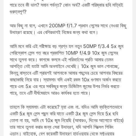
ফোনটি যদি গতি, নির্ভুলতা এবং কর্মক্ষমতার পরিপ্রেক্ষিতে উপলক্ষ্যে উঠতে
পারে তবে কী ভাল? সমান পর্যন্ত? কোন অর্থ? একটি পরিষ্কার ছবি সত্যিই
গুরুত্বপূর্ণ?
আর কিছু না বলে, এখানে 200MP f/1.7 প্রধান লেন্সের সাথে নেওয়া কিছু
উদাহরণ রয়েছে। এর বেশিরভাগই নিজের জন্য কথা বলে।
আমি মনে করি এই পরীক্ষায় বড় প্রশ্ন হল নতুন 50MP f/3.4 5x জুম
পেরিস্কোপ লেন্স গত বছর প্রকাশিত 10MP f/4.9 10x জুম লেন্সের
সাথে তুলনা করে। কাগজে কলমে এই পরিবর্তনের প্রতি আমার তেমন
আপত্তি নেই যতটা আমি অনলাইনে দেখেছি। 10x জুম ভাল শোনাচ্ছে,
কিন্তু বাস্তবে এটি প্রায়শই আপনাকে আমার পছন্দের চেয়ে আপনার বিষয়ের
কাছাকাছি নিয়ে যায়। স্যামসাং যদি একই রকম 10x গুণমান অর্জন করতে
পারে এবং 5x এর পরে সবকিছুর জন্য ডিজিটাল জুমের উপর নির্ভর করতে
পারে, তবে এটি দীর্ঘমেয়াদে আরও কার্যকর হতে পারে।
তাহলে কি স্যামসাং এটা করেছে? হ্যা এবং না. যদিও আমি ব্যক্তিগতভাবে
একটি 5x জুম লেন্স পছন্দ করি যাতে একটি 3x জুম লেন্স দিয়ে 5x ছবি
তোলা না হয়, আমি যে 10x জুম নিয়েছি (আবারও, দিনের আলোতে বাইরে)
তার সাথে তুলনা করার জন্য সেরা উদাহরণ, যদি আপনি পিক্সেল পিকিং