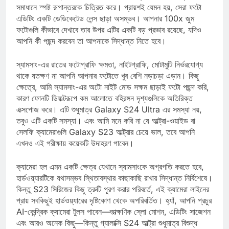
এড়ান। যাইহোক, বেশ কয়েকটি উদাহরণ হার্ডওয়্যার থেকে সফ্টওয়্যার
সমাধানে স্পষ্ট রূপান্তরকে চিত্রিত করে। প্রায়শই যেমন হয়, সেরা ফটো
এডিটিং একটি ডেডিকেটেড লেন্স ছাড়া অসম্ভব। আপনার 100x জুম
ফটোগুলি কীভাবে দেখাবে তার উপর এটির একটি বড় প্রভাব রয়েছে, যদিও
আপনি কী পছন্দ করবেন তা আপনাকে সিদ্ধান্ত নিতে হবে।
স্যামসাং-এর রাতের ফটোগ্রাফি ক্ষমতা, নাইটগ্রাফি, মোটামুটি নির্ভরযোগ্য
থাকে যতক্ষণ না আপনি আপনার ফটোতে খুব বেশি নড়াচড়া এড়ান। কিছু
ক্ষেত্রে, আমি স্যামসাং-এর অটো নাইট মোড সক্ষম ছাড়াই ফটো পছন্দ করি,
কারণ ফোনটি ডিফল্টরূপে কম আলোতে বহিরঙ্গন দৃশ্যগুলিকে অতিরিক্ত
এক্সপোজ করে। এটি শুধুমাত্র Galaxy S24 Ultra এর সমস্যা নয়,
তবুও এটি একটি সমস্যা। এবং আমি মনে করি না যে আল্ট্রা-ওয়াইড বা
সেলফি ক্যামেরাগুলি Galaxy S23 আল্ট্রার চেয়ে ভাল, তবে আপনি
এখনও এই পরীক্ষায় কয়েকটি উদাহরণ পাবেন।
ক্যামেরা হল এমন একটি ক্ষেত্র যেখানে স্যামসাংকে অগ্রগতি করতে হবে,
হার্ডওয়্যারটিকে যথাসম্ভব স্থিতাবস্থার কাছাকাছি রাখার সিদ্ধান্ত নির্বিশেষে।
কিন্তু S23 সিরিজের কিছু ত্রুটি পূরণ করার পরিবর্তে, এই ক্যামেরা লাইনের
প্রায় সবকিছুই হার্ডওয়্যারের দৃষ্টিকোণ থেকে অপরিবর্তিত। হ্যাঁ, আপনি প্রচুর
AI-কেন্দ্রিক ক্যামেরা টুলস পাবেন—তাত্ক্ষণিক স্লো মোশন, এডিটিং সাজেশন