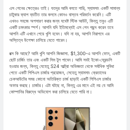
মাল্টিমিডিয়া ডিভাইস।
এস পেনের ক্ষেত্রেও তাই। যতদূর আমি বলতে পারি, স্যামসাং একটি সামান্য
চাটুকার ক্যাপ ব্যতীত তার কলমে কোনও বাস্তব পরিবর্তন করেনি। এটি
এখনও সহজে অপসারণ করার জন্য যথেষ্ট স্টিক আউট, কিন্তু তবুও এটি
একটি চমৎকার স্পর্শ। আপনি যদি ইতিমধ্যেই এস পেন পছন্দ করেন তবে
আপনি এটি এখানে পেয়ে খুশি হবেন। যদি না হয়, আপনি নিরাপদে এর
অস্তিত্ব উপেক্ষা চালিয়ে যেতে পারেন।
বক্স কি আছে? আমি খুশি আপনি জিজ্ঞাসা. $1,300-এ আপনি ফোন, একটি
ছোট চার্জিং তার এবং একটি সিম টুল পাবেন। আমি সবই ইকো-ফ্রেন্ডলি
হওয়ার জন্য, কিন্তু যেহেতু S24 আল্ট্রা অভিজ্ঞতা থেকে সর্বাধিক সুবিধা
পেতে একটি পিপিএস চার্জার প্রয়োজন, সেহেতু স্যামসাং ক্রেতাদের
চেকআউটের সময় কোনো অতিরিক্ত চার্জ ছাড়াই একটি পিপিএস চার্জার
অফার করছে। চার্জার। এটা ঘটছে না, কিন্তু এর মানে এই নয় যে আমি
কোম্পানির বিরুদ্ধে অভিযোগ করা চালিয়ে যেতে পারি না।