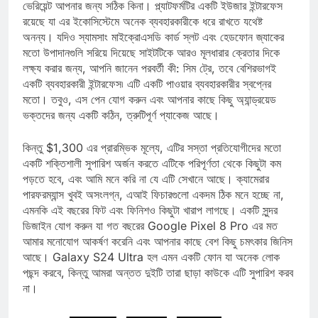
এই মুহুর্তে, আপনি সম্ভবত জানেন যে Samsung এর Android
ভেরিয়েন্ট আপনার জন্য সঠিক কিনা। প্ল্যাটফর্মটির একটি ইউজার ইন্টারফেস
রয়েছে যা এর ইকোসিস্টেমে অনেক ব্যবহারকারীকে ধরে রাখতে যথেষ্ট
অনন্য। যদিও স্যামসাং মাইক্রোএসডি কার্ড স্লট এবং হেডফোন জ্যাকের
মতো উপাদানগুলি সরিয়ে দিয়েছে সাইটটিকে আরও মূলধারার ক্রেতার দিকে
লক্ষ্য করার জন্য, আপনি জানেন পরবর্তী কী: সিম ট্রে, তবে বেশিরভাগই
একটি ব্যবহারকারী ইন্টারফেস৷ এটি একটি পাওয়ার ব্যবহারকারীর স্বপ্নের
মতো। তবুও, এস পেন যোগ করুন এবং আপনার কাছে কিছু অ্যান্ড্রয়েড
ভক্তদের জন্য একটি কঠিন, ত্রুটিপূর্ণ প্যাকেজ আছে।
কিন্তু $1,300 এর প্রারম্ভিক মূল্যে, এটির সস্তা প্রতিযোগীদের মতো
একটি শক্তিশালী সুপারিশ অর্জন করতে এটিকে পরিপূর্ণতা থেকে কিছুটা কম
পড়তে হবে, এবং আমি মনে করি না যে এটি সেখানে আছে। ক্যামেরার
পারফরম্যান্স খুবই অসংলগ্ন, এআই ফিচারগুলো একদম ঠিক মনে হচ্ছে না,
এমনকি এই বছরের ফিট এবং ফিনিশও কিছুটা খারাপ লাগছে। একটি সুন্দর
ডিজাইন যোগ করুন যা গত বছরের Google Pixel 8 Pro এর মত
আমার মনোযোগ আকর্ষণ করেনি এবং আপনার কাছে বেশ কিছু চমৎকার জিনিস
আছে। Galaxy S24 Ultra হল এমন একটি ফোন যা অনেক লোক
পছন্দ করবে, কিন্তু আমরা অন্তত দুইটি তারা ছাড়া কাউকে এটি সুপারিশ করব
না।