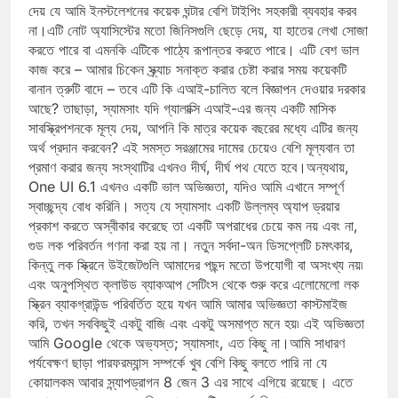
উদাহরণস্বরূপ, আমি স্যামসাং কীবোর্ড দাঁড়াতে পারি না, যা কার্যত গ্যারান্টি
দেয় যে আমি ইনস্টলেশনের কয়েক ঘন্টার বেশি টাইপিং সহকারী ব্যবহার করব
না।এটি নোট অ্যাসিস্টের মতো জিনিসগুলি ছেড়ে দেয়, যা হাতের লেখা সোজা
করতে পারে বা এমনকি এটিকে পাঠ্যে রূপান্তর করতে পারে। এটি বেশ ভাল
কাজ করে – আমার চিকেন স্ক্র্যাচ সনাক্ত করার চেষ্টা করার সময় কয়েকটি
বানান ত্রুটি বাদে – তবে এটি কি এআই-চালিত বলে বিজ্ঞাপন দেওয়ার দরকার
আছে? তাছাড়া, স্যামসাং যদি গ্যালাক্সি এআই-এর জন্য একটি মাসিক
সাবস্ক্রিপশনকে মূল্য দেয়, আপনি কি মাত্র কয়েক বছরের মধ্যে এটির জন্য
অর্থ প্রদান করবেন? এই সমস্ত সরঞ্জামের দামের চেয়েও বেশি মূল্যবান তা
প্রমাণ করার জন্য সংস্থাটির এখনও দীর্ঘ, দীর্ঘ পথ যেতে হবে।অন্যথায়,
One UI 6.1 এখনও একটি ভাল অভিজ্ঞতা, যদিও আমি এখানে সম্পূর্ণ
স্বাচ্ছন্দ্য বোধ করিনি। সত্য যে স্যামসাং একটি উল্লম্ব অ্যাপ ড্রয়ার
প্রকাশ করতে অস্বীকার করেছে তা একটি অপরাধের চেয়ে কম নয় এবং না,
গুড লক পরিবর্তন গণনা করা হয় না। নতুন সর্বদা-অন ডিসপ্লেটি চমৎকার,
কিন্তু লক স্ক্রিনে উইজেটগুলি আমাদের পছন্দ মতো উপযোগী বা অসংখ্য নয়৷
এবং অনুপস্থিত ক্লাউড ব্যাকআপ সেটিংস থেকে শুরু করে এলোমেলো লক
স্ক্রিন ব্যাকগ্রাউন্ড পরিবর্তিত হয়ে যখন আমি আমার অভিজ্ঞতা কাস্টমাইজ
করি, তখন সবকিছুই একটু বাজি এবং একটু অসমাপ্ত মনে হয়৷ এই অভিজ্ঞতা
আমি Google থেকে অভ্যস্ত; স্যামসাং, এত কিছু না।আমি সাধারণ
পর্যবেক্ষণ ছাড়া পারফরম্যান্স সম্পর্কে খুব বেশি কিছু বলতে পারি না যে