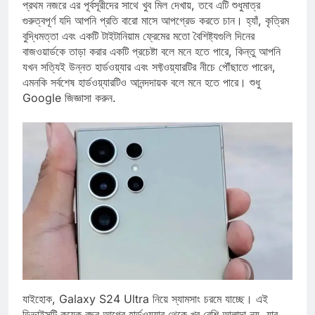
ডিভাইসের বর্তমান অবস্থা সম্পর্কে নিন্দুক হওয়া সহজ। হ্যাঁ, S24 সিরিজটি
প্রথম নজরে এর পূর্বসূরীদের সাথে খুব মিল দেখায়, তবে এটি শুধুমাত্র
গুরুত্বপূর্ণ যদি আপনি প্রতি বারো মাসে আপগ্রেড করতে চান। হ্যাঁ, কৃত্রিম
বুদ্ধিমত্তা এবং একটি টাইটানিয়াম ফ্রেমের মতো বৈশিষ্ট্যগুলি দিনের
বাজওয়ার্ডকে তাড়া করার একটি প্রচেষ্টা বলে মনে হতে পারে, কিন্তু আপনি
যখন সত্যিই উন্নত হার্ডওয়্যার এবং সফ্টওয়্যারটির নীচে পৌঁছাতে পারেন,
এমনকি সর্বশেষ হার্ডওয়্যারটিও আনন্দদায়ক বলে মনে হতে পারে। শুধু
Google জিজ্ঞাসা করুন.
যাইহোক, Galaxy S24 Ultra নিয়ে স্যামসাং চরমে যাচ্ছে। এই