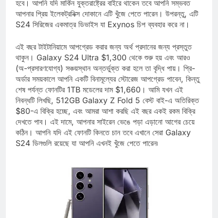
Fi-এর মতো MVNO-এর মতো প্রায় সমস্ত ওয়্যারলেস ক্যারিয়ার। মাসু
হবে। আপনি যদি মার্কিন যুক্তরাষ্ট্রের বাইরে থাকেন তবে আপনি সম্ভবত
আপনার প্রিয় ইলেকট্রনিক্স দোকানে এটি খুঁজে পেতে পারেন। উপরন্তু, এটি
S24 সিরিজের একমাত্র ডিভাইস যা Exynos চিপ ব্যবহার করে না।
এই বছর টাইটানিয়ামে আপগ্রেড করার জন্য অর্থ প্রদানের জন্য প্রস্তুত
থাকুন। Galaxy S24 Ultra $1,300 থেকে শুরু হয় এবং আরও
(অ-প্রসারণযোগ্য) সঞ্চয়স্থান অন্তর্ভুক্ত করা হলে তা বৃদ্ধি পায়। প্রি-
অর্ডার সময়কালে আপনি একটি বিনামূল্যের স্টোরেজ আপগ্রেড পাবেন, কিন্তু
শেষ পর্যন্ত ফোনটির 1TB মডেলের দাম $1,660। আমি যখন এই
নিবন্ধটি লিখছি, 512GB Galaxy Z Fold 5 বেস্ট বাই-এ অতিরিক্ত
$80-এ বিক্রি হচ্ছে, এবং আমরা আশা করছি এই বছর একই রকম বিক্রি
দেখতে পাব। এই দামে, আপনার সাইরেন ভেঙে পড়া এড়ানো আগের চেয়ে
কঠিন। আপনি যদি এই ফোনটি কিনতে চান তবে এখানে সেরা Galaxy
S24 ডিলগুলি রয়েছে যা আপনি এখনই খুঁজে পেতে পারেন৷