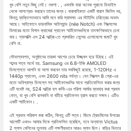
গ্রিল এবং নীচে একটি ফ্ল্যাটার এস পেন কভার—কিন্তু সামগ্রিকভাবে, এখানে
খুব বেশি নতুন কিছু নেই। নকশা . , এমনকি যারা অনেক পুরানো ডিভাইস
থেকে আপগ্রেড করছেন তাদের জন্য। ধারাবাহিকতা একটি খারাপ জিনিস নয়,
কিন্তু ব্যক্তিগতভাবে আমি মনে করি স্যামসাং এর স্টাইলিং চরিত্রের অভাব
আছে। আইফোনে ডায়নামিক আইল্যান্ড (née Notch) এবং পিক্সেলের
ভিসারের মতো বিশাল ক্যামেরা প্যানেল স্মার্টফোনগুলিকে তাৎক্ষণিকভাবে চেনা
যায়। গ্যালাক্সি এস 24 আল্ট্রা-তে প্রসারিত লেন্সের এলোমেলো জমা? খুব
বেশি না.
সৌভাগ্যবশত, অনুষ্ঠানের তারকা আগের চেয়ে উজ্জ্বল হয়ে উঠছে। এই
শব্দের সত্য অর্থে হয়. Samsung এর 6.8-ইঞ্চি AMOLED
ডিসপ্লেতে আপনি যা আশা করবেন তার সবকিছুই রয়েছে, 1-120Hz এ
1440p প্যানেল, এখন 2600 nits পর্যন্ত। যেন পিক্সেল 8 প্রো-এর
মতো অবিশ্বাস্য ডিসপ্লে সহ স্মার্টফোনগুলির সাথে প্রতিযোগিতা করার জন্য
এটি যথেষ্ট নয়, S24 আল্ট্রা হল কর্নিং-এর গরিলা আর্মার ব্যবহার করা প্রথম
ফোন, যা খুব বেশি ঝলকানি না ঘটিয়ে প্রতিফলন হ্রাস করতে সক্ষম। এটিও
একটি স্মার্টফোন। .
এই প্রভাব পরিমাপ করা কঠিন, কিন্তু এটি সত্য। জিমে ট্রেডমিলের উপরের
আলোটি এখনও আমার দিকে প্রতিফলিত হয়েছিল, তবে অন্যান্য Victus