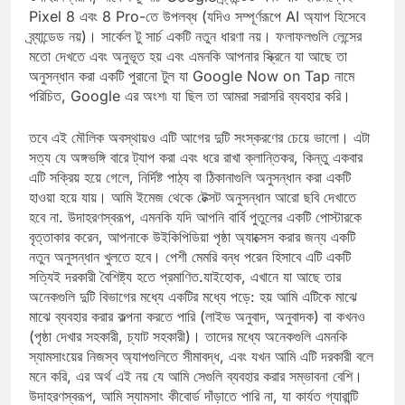
উদাহরণস্বরূপ, সার্কেল টু সার্চ Google ব্র্যান্ডেড এবং এটি ইতিমধ্যেই
Pixel 8 এবং 8 Pro-তে উপলব্ধ (যদিও সম্পূর্ণরূপে AI অ্যাপ হিসেবে
ব্র্যান্ডেড নয়)। সার্কেল টু সার্চ একটি নতুন ধারণা নয়। ফলাফলগুলি লেন্সের
মতো দেখতে এবং অনুভূত হয় এবং এমনকি আপনার স্ক্রিনে যা আছে তা
অনুসন্ধান করা একটি পুরানো টুল যা Google Now on Tap নামে
পরিচিত, Google এর অংশ৷ যা ছিল তা আমরা সরাসরি ব্যবহার করি।
তবে এই মৌলিক অবস্থায়ও এটি আগের দুটি সংস্করণের চেয়ে ভালো। এটা
সত্য যে অঙ্গভঙ্গি বারে ট্যাপ করা এবং ধরে রাখা ক্লান্তিকর, কিন্তু একবার
এটি সক্রিয় হয়ে গেলে, নির্দিষ্ট পাঠ্য বা ঠিকানাগুলি অনুসন্ধান করা একটি
হাওয়া হয়ে যায়। আমি ইমেজ থেকে টেক্সট অনুসন্ধান আরো ছবি দেখাতে
হবে না. উদাহরণস্বরূপ, এমনকি যদি আপনি বার্বি পুতুলের একটি পোস্টারকে
বৃত্তাকার করেন, আপনাকে উইকিপিডিয়া পৃষ্ঠা অ্যাক্সেস করার জন্য একটি
নতুন অনুসন্ধান খুলতে হবে। পেশী মেমরি বন্ধ পরেন হিসাবে এটি একটি
সত্যিই দরকারী বৈশিষ্ট্য হতে প্রমাণিত.যাইহোক, এখানে যা আছে তার
অনেকগুলি দুটি বিভাগের মধ্যে একটির মধ্যে পড়ে: হয় আমি এটিকে মাঝে
মাঝে ব্যবহার করার কল্পনা করতে পারি (লাইভ অনুবাদ, অনুবাদক) বা কখনও
(পৃষ্ঠা দেখার সহকারী, চ্যাট সহকারী)। তাদের মধ্যে অনেকগুলি এমনকি
স্যামসাংয়ের নিজস্ব অ্যাপগুলিতে সীমাবদ্ধ, এবং যখন আমি এটি দরকারী বলে
মনে করি, এর অর্থ এই নয় যে আমি সেগুলি ব্যবহার করার সম্ভাবনা বেশি।