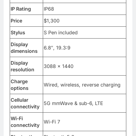
speed
IP Rating
IP68
Price
$1,300
Stylus
S Pen included
Display
6.8″, 19.3:9
dimensions
Display
3088 × 1440
resolution
Charge
Wired, wireless, reverse charging
options
Cellular
5G mmWave & sub-6, LTE
connectivity
Wi-Fi
Wi-Fi 7
connectivity