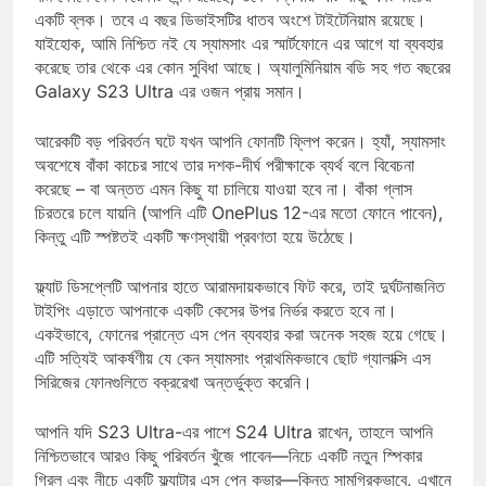
বাম কোণে বেশ কয়েকটি লেন্স রয়েছে, তবে অন্যথায় এটি ধাতু এবং কাচের
একটি ব্লক। তবে এ বছর ডিভাইসটির ধাতব অংশে টাইটেনিয়াম রয়েছে।
যাইহোক, আমি নিশ্চিত নই যে স্যামসাং এর স্মার্টফোনে এর আগে যা ব্যবহার
করেছে তার থেকে এর কোন সুবিধা আছে। অ্যালুমিনিয়াম বডি সহ গত বছরের
Galaxy S23 Ultra এর ওজন প্রায় সমান।
আরেকটি বড় পরিবর্তন ঘটে যখন আপনি ফোনটি ফ্লিপ করেন। হ্যাঁ, স্যামসাং
অবশেষে বাঁকা কাচের সাথে তার দশক-দীর্ঘ পরীক্ষাকে ব্যর্থ বলে বিবেচনা
করেছে – বা অন্তত এমন কিছু যা চালিয়ে যাওয়া হবে না। বাঁকা গ্লাস
চিরতরে চলে যায়নি (আপনি এটি OnePlus 12-এর মতো ফোনে পাবেন),
কিন্তু এটি স্পষ্টতই একটি ক্ষণস্থায়ী প্রবণতা হয়ে উঠেছে।
ফ্ল্যাট ডিসপ্লেটি আপনার হাতে আরামদায়কভাবে ফিট করে, তাই দুর্ঘটনাজনিত
টাইপিং এড়াতে আপনাকে একটি কেসের উপর নির্ভর করতে হবে না।
একইভাবে, ফোনের প্রান্তে এস পেন ব্যবহার করা অনেক সহজ হয়ে গেছে।
এটি সত্যিই আকর্ষণীয় যে কেন স্যামসাং প্রাথমিকভাবে ছোট গ্যালাক্সি এস
সিরিজের ফোনগুলিতে বক্ররেখা অন্তর্ভুক্ত করেনি।
আপনি যদি S23 Ultra-এর পাশে S24 Ultra রাখেন, তাহলে আপনি
নিশ্চিতভাবে আরও কিছু পরিবর্তন খুঁজে পাবেন—নিচে একটি নতুন স্পিকার