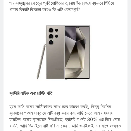
এবং আরও অনেক কিছু—কিন্তু গ্যালাক্সি S24 আল্ট্রা শুধুমাত্র বিশুদ্ধ
পারফরম্যান্সের ক্ষেত্রে প্রতিযোগিতার তুলনায় উল্লেখযোগ্যভাবে পিছিয়ে
থাকার বিষয়টি বিবেচনা করেও কি এটি গুরুত্বপূর্ণ?
ব্যাটারি লাইফ এবং চার্জিং গতি
হয়ত আমি আমার স্মার্টফোনের সাথে নম্র আচরণ করছি, কিন্তু নিয়মিত
ব্যবহারের প্রথম সপ্তাহে এটি বন্ধ করার কাছাকাছি যেতে আমার সমস্যা
হয়েছিল৷ আমার ব্যস্ততম দিনগুলিতে, ব্যাটারি কখনই 30% এর নিচে নেমে
যায়নি, আমি ডিভাইসে যাই করি না কেন . আমি ওয়াইফাই-এর সাথে সংযুক্ত