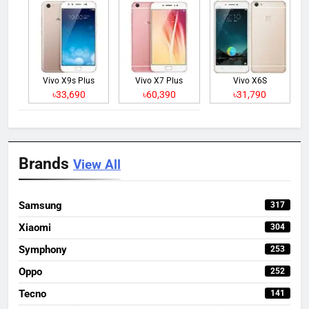
Vivo X9s Plus
Vivo X7 Plus
Vivo X6S
৳33,690
৳60,390
৳31,790
Brands
View All
Samsung
317
Xiaomi
304
Symphony
253
Oppo
252
Tecno
141