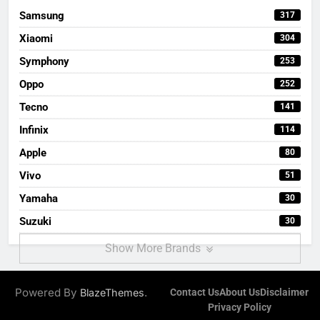
Samsung
317
Xiaomi
304
Symphony
253
Oppo
252
Tecno
141
Infinix
114
Apple
80
Vivo
51
Yamaha
30
Suzuki
30
Show More Brands
Powered By
.
BlazeThemes
Contact Us
About Us
Disclaimer
Privacy Policy