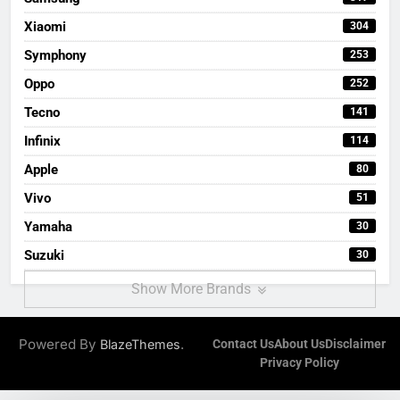
Xiaomi
304
Symphony
253
Oppo
252
Tecno
141
Infinix
114
Apple
80
Vivo
51
Yamaha
30
Suzuki
30
Show More Brands
Powered By
.
BlazeThemes
Contact Us
About Us
Disclaimer
Privacy Policy