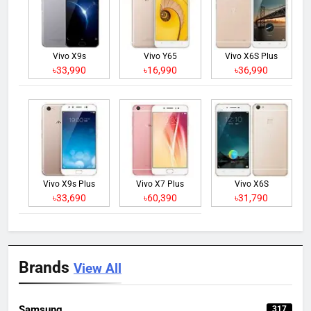
Vivo X9s
Vivo Y65
Vivo X6S Plus
৳33,990
৳16,990
৳36,990
Vivo X9s Plus
Vivo X7 Plus
Vivo X6S
৳33,690
৳60,390
৳31,790
Brands
View All
Samsung
317