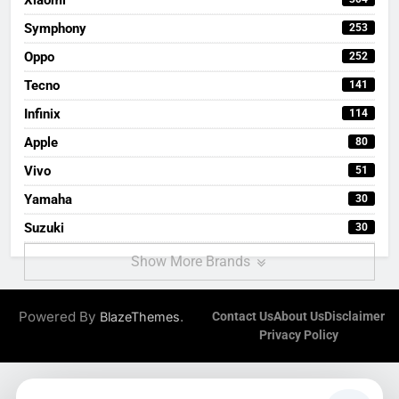
Symphony
253
Oppo
252
Tecno
141
Infinix
114
Apple
80
Vivo
51
Yamaha
30
Suzuki
30
Show More Brands
Powered By
.
BlazeThemes
Contact Us
About Us
Disclaimer
Privacy Policy