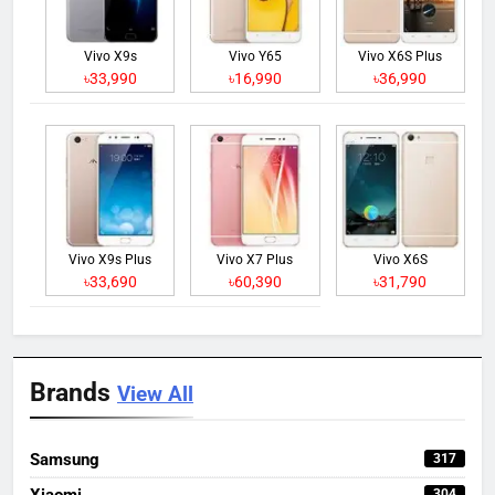
Vivo X9s
Vivo Y65
Vivo X6S Plus
৳33,990
৳16,990
৳36,990
Vivo X9s Plus
Vivo X7 Plus
Vivo X6S
৳33,690
৳60,390
৳31,790
Brands
View All
Samsung
317
Xiaomi
304