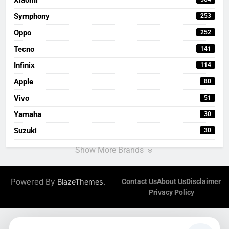
Symphony
253
Oppo
252
Tecno
141
Infinix
114
Apple
80
Vivo
51
Yamaha
30
Suzuki
30
Show More Brands
Powered By
.
BlazeThemes
Contact Us
About Us
Disclaimer
Privacy Policy