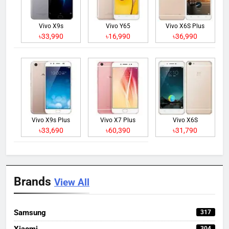
Vivo X9s
Vivo Y65
Vivo X6S Plus
৳33,990
৳16,990
৳36,990
Vivo X9s Plus
Vivo X7 Plus
Vivo X6S
৳33,690
৳60,390
৳31,790
Brands
View All
Samsung
317
Xiaomi
304