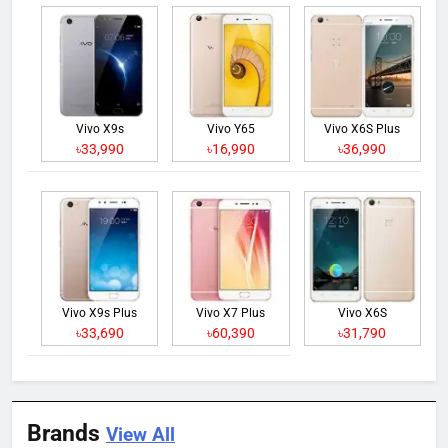
Vivo X9s
Vivo Y65
Vivo X6S Plus
৳33,990
৳16,990
৳36,990
Vivo X9s Plus
Vivo X7 Plus
Vivo X6S
৳33,690
৳60,390
৳31,790
Brands
View All