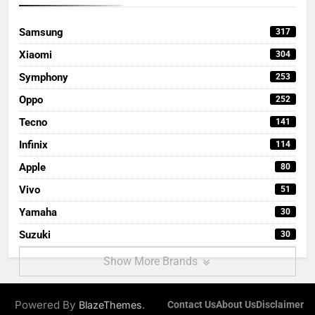
Samsung
317
Xiaomi
304
Symphony
253
Oppo
252
Tecno
141
Infinix
114
Apple
80
Vivo
51
Yamaha
30
Suzuki
30
Show More Brands
Powered By
.
BlazeThemes
Contact Us
About Us
Disclaimer