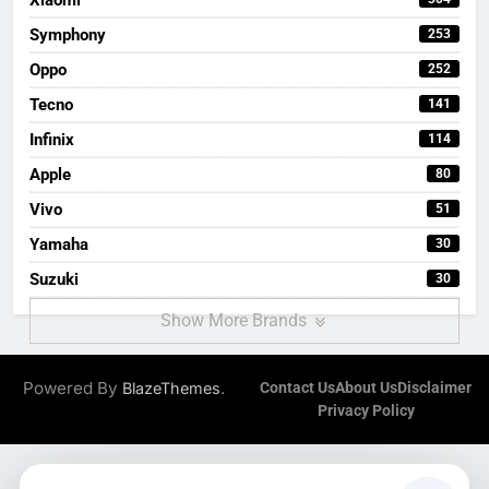
Symphony
253
Oppo
252
Tecno
141
Infinix
114
Apple
80
Vivo
51
Yamaha
30
Suzuki
30
Show More Brands
Powered By
.
BlazeThemes
Contact Us
About Us
Disclaimer
Privacy Policy