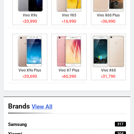
Vivo X9s
Vivo Y65
Vivo X6S Plus
৳33,990
৳16,990
৳36,990
Vivo X9s Plus
Vivo X7 Plus
Vivo X6S
৳33,690
৳60,390
৳31,790
Brands
View All
Samsung
317
Xiaomi
304