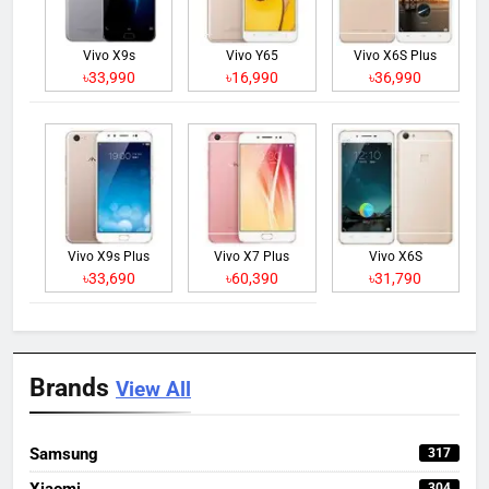
Vivo X9s
Vivo Y65
Vivo X6S Plus
৳33,990
৳16,990
৳36,990
Vivo X9s Plus
Vivo X7 Plus
Vivo X6S
৳33,690
৳60,390
৳31,790
Brands
View All
Samsung
317
Xiaomi
304