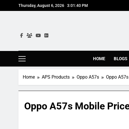
Skip
Thursday, August 6, 2026
3:01:41 PM
to
content
HOME
BLOGS
Home
APS Products
Oppo A57s
Oppo A57s 
Oppo A57s Mobile Price