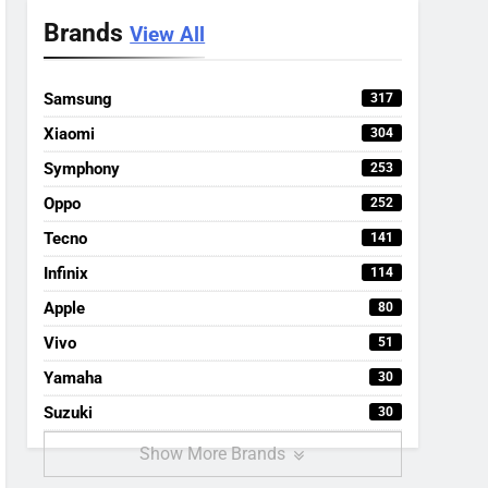
Brands
View All
Samsung
317
Xiaomi
304
Symphony
253
Oppo
252
Tecno
141
Infinix
114
Apple
80
Vivo
51
Yamaha
30
Suzuki
30
Show More Brands