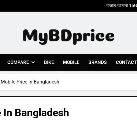
Xiaomi Poco X8
Nothing Phone 2a একটি আকর্ষণ
Xiaomi Poco X8
Nothing Phone 2a একটি আকর্ষণ
Mybdprice
Latest Bike & Mobiles Price In Bangladesh 2023 At 
COMPARE
BIKE
MOBILE
BRANDS
CONTACT
Mobile Price In Bangladesh
 In Bangladesh