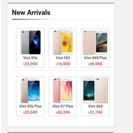
New Arrivals
Vivo X9s
Vivo Y65
Vivo X6S Plus
৳33,990
৳16,990
৳36,990
Vivo X9s Plus
Vivo X7 Plus
Vivo X6S
৳33,690
৳60,390
৳31,790