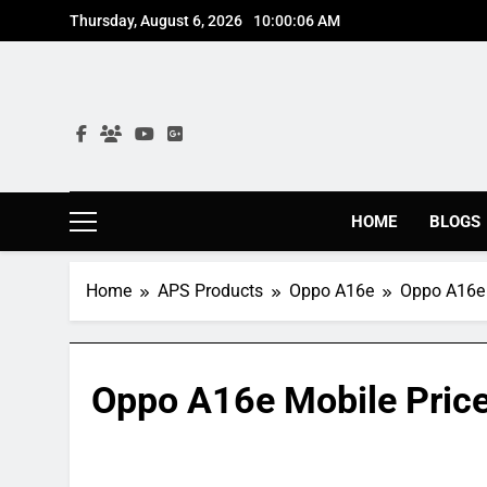
Skip
Thursday, August 6, 2026
10:00:07 AM
to
content
HOME
BLOGS
Home
APS Products
Oppo A16e
Oppo A16e 
Oppo A16e Mobile Price