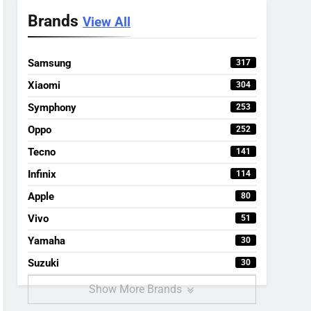
Brands
View All
Samsung
317
Xiaomi
304
Symphony
253
Oppo
252
Tecno
141
Infinix
114
Apple
80
Vivo
51
Yamaha
30
Suzuki
30
Show More Brands