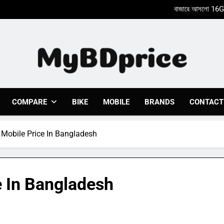
Xiaomi Poco X8
Nothing Phone 2a একটি আকর্ষণ
Xiaomi Poco X8
Nothing Phone 2a একটি আকর্ষণ
Mybdprice
Latest Bike & Mobiles Price In Bangladesh 2023 At 
COMPARE
BIKE
MOBILE
BRANDS
CONTACT
Mobile Price In Bangladesh
 In Bangladesh