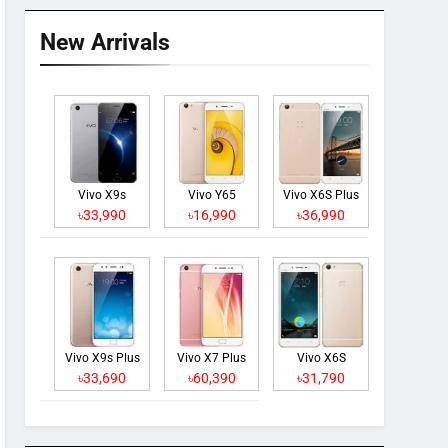
New Arrivals
Vivo X9s
Vivo Y65
Vivo X6S Plus
৳33,990
৳16,990
৳36,990
Vivo X9s Plus
Vivo X7 Plus
Vivo X6S
৳33,690
৳60,390
৳31,790