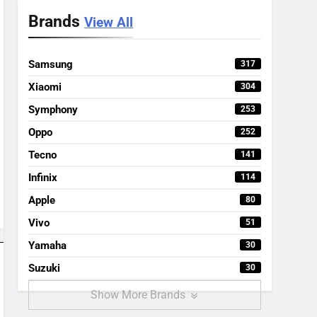
Brands
View All
Samsung
317
Xiaomi
304
Symphony
253
Oppo
252
Tecno
141
Infinix
114
Apple
80
Vivo
51
Yamaha
30
Suzuki
30
Show More Brands