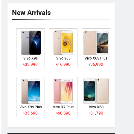
New Arrivals
Vivo X9s
Vivo Y65
Vivo X6S Plus
৳33,990
৳16,990
৳36,990
Vivo X9s Plus
Vivo X7 Plus
Vivo X6S
৳33,690
৳60,390
৳31,790