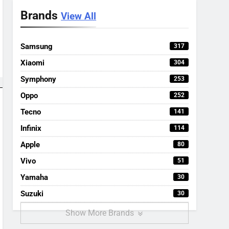
Brands
View All
Samsung
317
Xiaomi
304
Symphony
253
Oppo
252
Tecno
141
Infinix
114
Apple
80
Vivo
51
Yamaha
30
Suzuki
30
Show More Brands