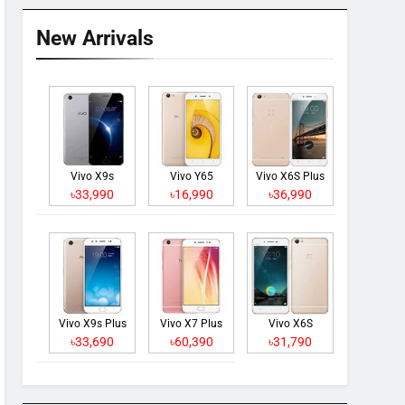
New Arrivals
Vivo X9s
Vivo Y65
Vivo X6S Plus
৳33,990
৳16,990
৳36,990
Vivo X9s Plus
Vivo X7 Plus
Vivo X6S
৳33,690
৳60,390
৳31,790