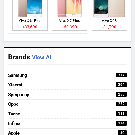
Vivo X9s Plus
Vivo X7 Plus
Vivo X6S
৳33,690
৳60,390
৳31,790
Brands
View All
Samsung
317
Xiaomi
304
Symphony
253
Oppo
252
Tecno
141
Infinix
114
Apple
80