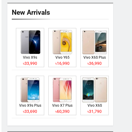
New Arrivals
Vivo X9s
Vivo Y65
Vivo X6S Plus
৳33,990
৳16,990
৳36,990
Vivo X9s Plus
Vivo X7 Plus
Vivo X6S
৳33,690
৳60,390
৳31,790