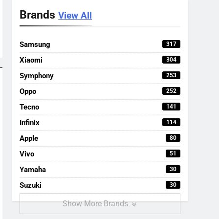
Brands
View All
Samsung
317
Xiaomi
304
Symphony
253
Oppo
252
Tecno
141
Infinix
114
Apple
80
Vivo
51
Yamaha
30
Suzuki
30
Show More Brands