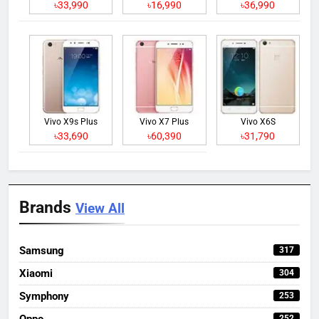
৳33,990
৳16,990
৳36,990
Vivo X9s Plus
Vivo X7 Plus
Vivo X6S
৳33,690
৳60,390
৳31,790
Brands
View All
Samsung
317
Xiaomi
304
Symphony
253
Oppo
252