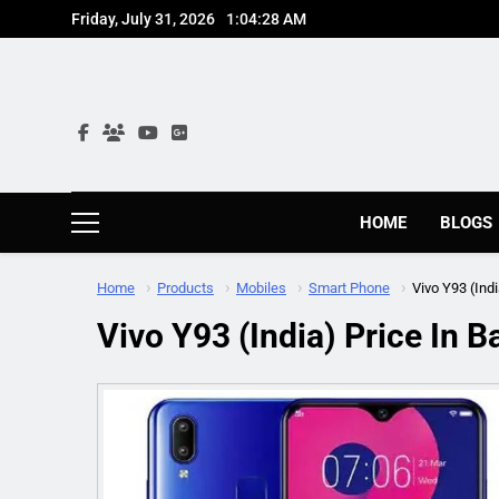
Skip
Friday, July 31, 2026
1:04:29 AM
to
content
HOME
BLOGS
Home
Products
Mobiles
Smart Phone
Vivo Y93 (Indi
Vivo Y93 (India) Price In 