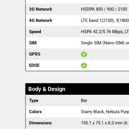
3G Network
HSDPA 850 / 900 / 2100
4G Network
LTE band 1(2100), 3(1800)
Speed
HSPA 42.2/5.76 Mbps, L
SIM
Single SIM (Nano-SIM) or
GPRS
EDGE
Body & Design
Type
Bar
Colors
Starry Black, Nebula Purp
Dimensions
155.1 x 75.1 x 8.3 mm (6.1