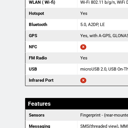
WLAN ( Wi-fi)
Wi-Fi 802.11 b/g/n, WiFi 
Hotspot
Yes
Bluetooth
5.0, A2DP, LE
GPS
Yes, with A-GPS, GLONA
NFC
FM Radio
Yes
USB
microUSB 2.0, USB On-T
Infrared Port
Features
Sensors
Fingerprint - (rear-moun
Messaging
SMS(threaded view), MMS