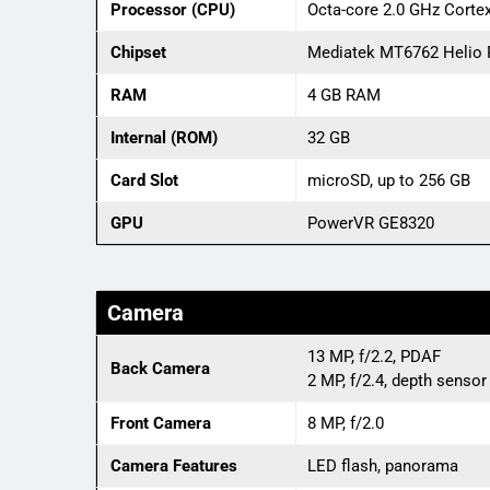
Processor (CPU)
Octa-core 2.0 GHz Corte
Chipset
Mediatek MT6762 Helio 
RAM
4 GB RAM
Internal (ROM)
32 GB
Card Slot
microSD, up to 256 GB
GPU
PowerVR GE8320
Camera
13 MP, f/2.2, PDAF
Back Camera
2 MP, f/2.4, depth sensor
Front Camera
8 MP, f/2.0
Camera Features
LED flash, panorama