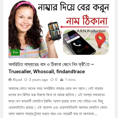
টিপস
অপরিচিত নাম্বারের নাম ও ঠিকানা জেনে নিন ফ্রী’তে –
Truecaller, Whoscall, findandtrace
Riyad
3 years ago
0
1 mins
আমাদের ফোনে অনেক সময় অপরিচিত নাম্বার থেকে কল আসে। সেই নাম্বার
গুলোর কল রিসিভ করা নিরাপদ কিনা তা আমরা জানিনা। এই সমস্যা সমাধানের
জন্য বেশ কয়েকটি মোবাইল ট্রাকিং অ্যাপ রয়েছে গুগল প্লে স্টোরে এবং কিছু
ওয়েবসাইটেও রয়েছে। এই অ্যাপস এবং ওয়েবসাইটগুলি আপনার মোবাইল ফোনে
আসা অজানা নাম্বার ট্র্যাক করতে পারে এবং নম্বরটি কার তা আপনাকে…