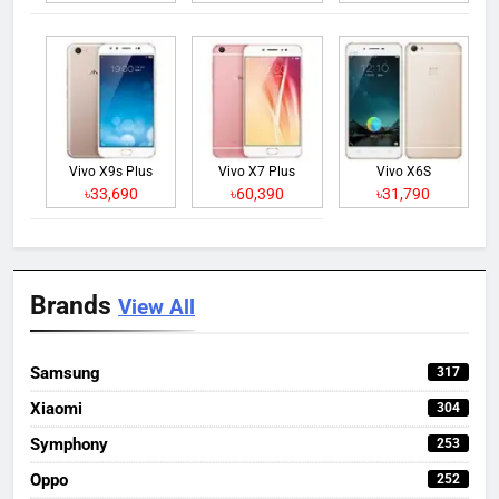
Vivo X9s Plus
Vivo X7 Plus
Vivo X6S
৳33,690
৳60,390
৳31,790
Brands
View All
Samsung
317
Xiaomi
304
Symphony
253
Oppo
252